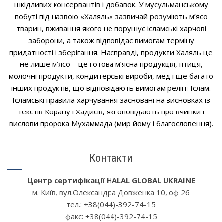
шкідливих консервантів і добавок. У мусульманському
побуті під назвою «Халяль» зазвичай розуміють м’ясо
тварин, вживання якого не порушує ісламські харчові
заборони, а також відповідає вимогам терміну
придатності і зберігання. Насправді, продукти Халяль це
не лише м’ясо – це готова м’ясна продукція, птиця,
молочні продукти, кондитерські вироби, мед і ще багато
інших продуктів, що відповідають вимогам релігії Іслам.
Ісламські правила харчування засновані на висновках із
текстів Корану і Хадисів, які оповідають про вчинки і
вислови пророка Мухаммада (мир йому і благословення).
Контакти
Центр сертифікації HALAL GLOBAL UKRAINE
м. Київ, вул.Олександра Довженка 10, oф 26
тел.: +38(044)-392-74-15
факс: +38(044)-392-74-15