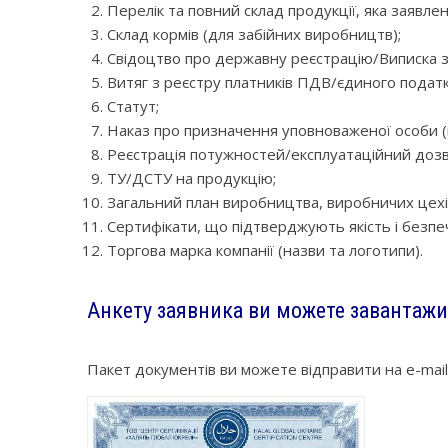
Перелік та повний склад продукції, яка заявлен
Склад кормів (для забійних виробництв);
Свідоцтво про державну реєстрацію/Виписка 
Витяг з реєстру платників ПДВ/єдиного податк
Статут;
Наказ про призначення уповноваженої особи (к
Реєстрація потужностей/експлуатаційний дозв
ТУ/ДСТУ на продукцію;
Загальний план виробництва, виробничих цехі
Сертифікати, що підтверджують якість і безпеч
Торгова марка компанії (назви та логотипи).
Анкету заявника ви можете завантаж
Пакет документів ви можете відправити на e-mail