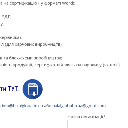
а на сертифікацію ( у форматі Word);
з ЄДР;
у;
ерівника);
іл (для харчових виробництв);
в та блок-схеми виробництва;
ність продукції, сертифікати Халяль на сировину (якщо є);
ити ТУТ.
:
info@halalglobal.in.ua
або
halalglobal.in.ua@gmail.com
Назва організації*