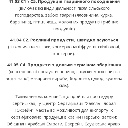
41.03 C1 \ C5. Продукція тваринного походження
(включає всі види діяльності після сільського
господарства, забою тварин (яловичина, курка,
баранина), птиці, яєць, молочних продуктів і рибних
продуктів)
41.04 C2. Рослинні продукти, швидко псуються
(свіжовичавлені соки; консервовані фрукти, свіжі овочі,
консерви).
41.05 C4. Продукти з довгим терміном зберігання
(консервовані продукти; печиво; закуски; масло; питна
вода; напої; макаронні вироби, борошно, цукор, кухонна
сіль).
Таким чином, компанії, що пройшли процедуру
сертифікації у Центрі Сертифікації “Халяль Глобал
Юкрейн”, мають всі можливості для експорту їх
сертифікованої продукції в країни Перської затоки:
Об’єднані Арабські Емірати, Бахрейн, Саудівська Аравія,